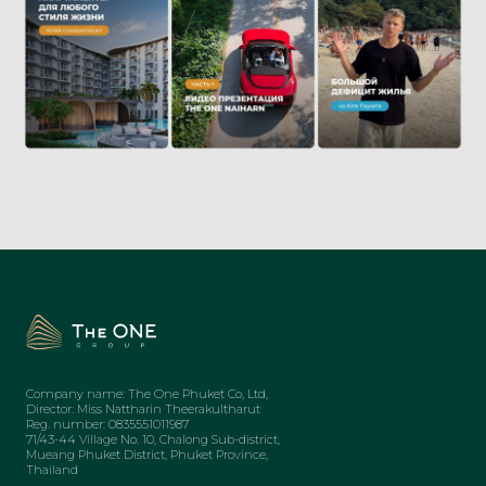
Company name: The One Phuket Co, Ltd,
Director: Miss Nattharin Theerakultharut
Reg. number: 0835551011987
71/43-44 Village No. 10, Chalong Sub-district,
Mueang Phuket District, Phuket Province,
Thailand