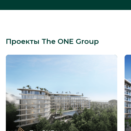
Прое
кты
The ONE Group